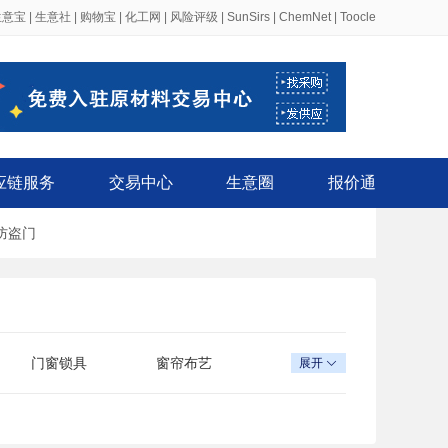
生意宝
|
生意社
|
购物宝
|
化工网
|
风险评级
|
SunSirs
|
ChemNet
|
Toocle
应链服务
交易中心
生意圈
报价通
防盗门
门窗锁具
窗帘布艺
展开

门窗