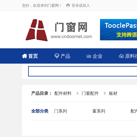
您好，欢迎来到门窗网！
登录或加入


首页

产品

企业

原料
产品目录：
配件材料
门窗配件
板材


全部分类
门系列
窗系列
配
涂料胶水
型材
设