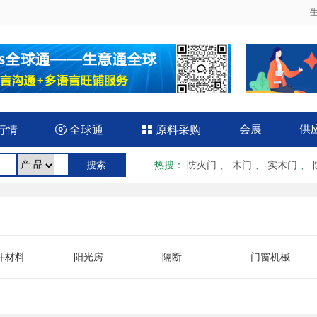
会展
供
行情

全球通

原料采购
热搜
：
防火门
、
木门
、
实木门
、
件材料
阳光房
隔断
门窗机械
备
电机
幕墙
整木家居